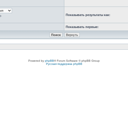
Показывать результаты как:
ю
Показывать первые:
Powered by
phpBB
® Forum Software © phpBB Group
Русская поддержка phpBB