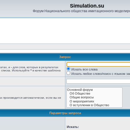
Simulation.su
Форум Национального общества имитационного моделир
Запрос
татах, и
-
для слов, которых в результатах
Искать все слова
 списка. Используйте
*
в качестве шаблона
Искать любое слово/поиск с языком з
х производится автоматически, если вы не
Параметры запроса
Искать: