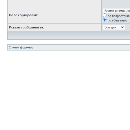
Поле сортировки:
по возрастани
по убыванию
Искать сообщения за:
Список форумов