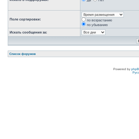
Да
Нет
Поле сортировки:
по возрастанию
по убыванию
Искать сообщения за:
Список форумов
Powered by
php
Рус