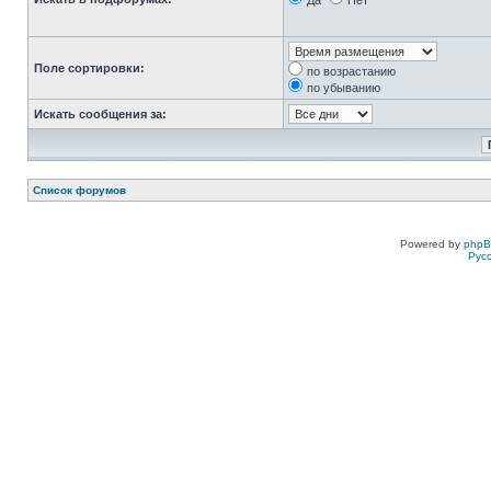
Да
Нет
Поле сортировки:
по возрастанию
по убыванию
Искать сообщения за:
Список форумов
Powered by
php
Рус