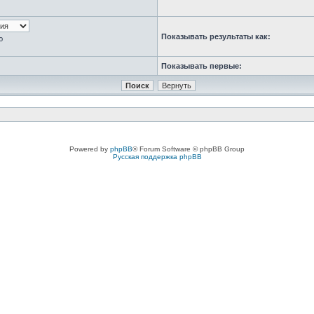
Показывать результаты как:
ю
Показывать первые:
Powered by
phpBB
® Forum Software © phpBB Group
Русская поддержка phpBB