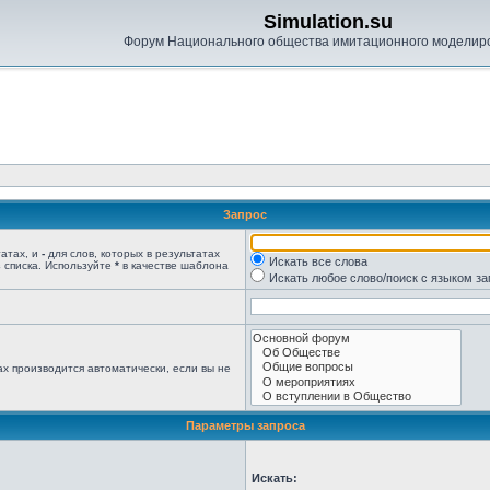
Simulation.su
Форум Национального общества имитационного моделир
Запрос
татах, и
-
для слов, которых в результатах
Искать все слова
 списка. Используйте
*
в качестве шаблона
Искать любое слово/поиск с языком з
х производится автоматически, если вы не
Параметры запроса
Искать: