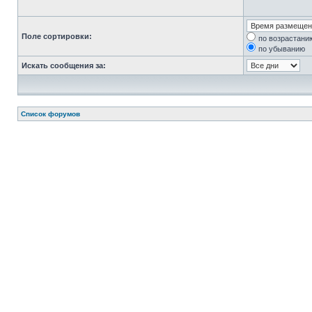
Поле сортировки:
по возрастани
по убыванию
Искать сообщения за:
Список форумов