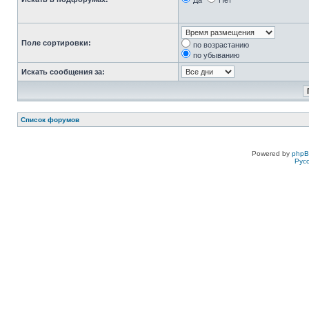
Да
Нет
Поле сортировки:
по возрастанию
по убыванию
Искать сообщения за:
Список форумов
Powered by
php
Рус