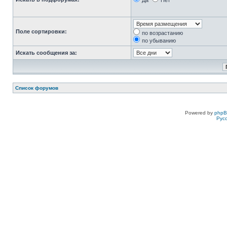
Да
Нет
Поле сортировки:
по возрастанию
по убыванию
Искать сообщения за:
Список форумов
Powered by
php
Рус