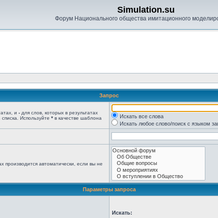
Simulation.su
Форум Национального общества имитационного моделир
Запрос
татах, и
-
для слов, которых в результатах
Искать все слова
 списка. Используйте
*
в качестве шаблона
Искать любое слово/поиск с языком з
х производится автоматически, если вы не
Параметры запроса
Искать: