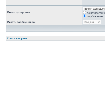
Поле сортировки:
по возрастани
по убыванию
Искать сообщения за:
Список форумов