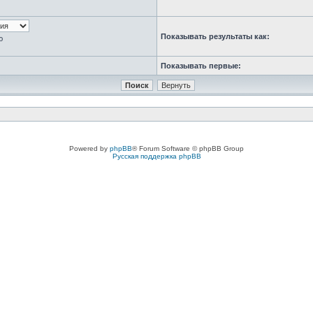
Показывать результаты как:
ю
Показывать первые:
Powered by
phpBB
® Forum Software © phpBB Group
Русская поддержка phpBB