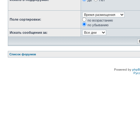
Да
Нет
Поле сортировки:
по возрастанию
по убыванию
Искать сообщения за:
Список форумов
Powered by
php
Рус