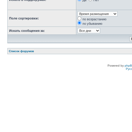
Да
Нет
Поле сортировки:
по возрастанию
по убыванию
Искать сообщения за:
Список форумов
Powered by
php
Рус