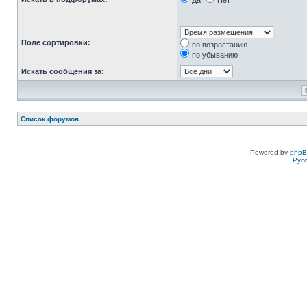
Да
Нет
Поле сортировки:
по возрастанию
по убыванию
Искать сообщения за:
Список форумов
Powered by
php
Рус