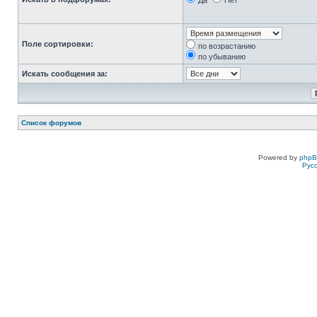
Да
Нет
Поле сортировки:
по возрастанию
по убыванию
Искать сообщения за:
Список форумов
Powered by
php
Рус