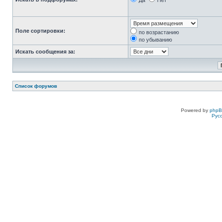
Да
Нет
Поле сортировки:
по возрастанию
по убыванию
Искать сообщения за:
Список форумов
Powered by
php
Рус