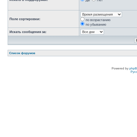
Да
Нет
Поле сортировки:
по возрастанию
по убыванию
Искать сообщения за:
Список форумов
Powered by
php
Рус