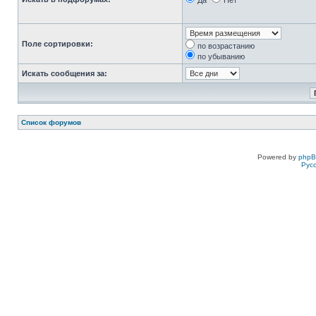
Да
Нет
Поле сортировки:
по возрастанию
по убыванию
Искать сообщения за:
Список форумов
Powered by
php
Рус