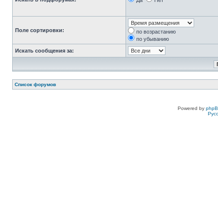
Да
Нет
Поле сортировки:
по возрастанию
по убыванию
Искать сообщения за:
Список форумов
Powered by
php
Рус