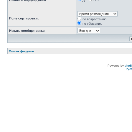
Да
Нет
Поле сортировки:
по возрастанию
по убыванию
Искать сообщения за:
Список форумов
Powered by
php
Рус