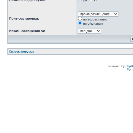
Да
Нет
Поле сортировки:
по возрастанию
по убыванию
Искать сообщения за:
Список форумов
Powered by
php
Рус