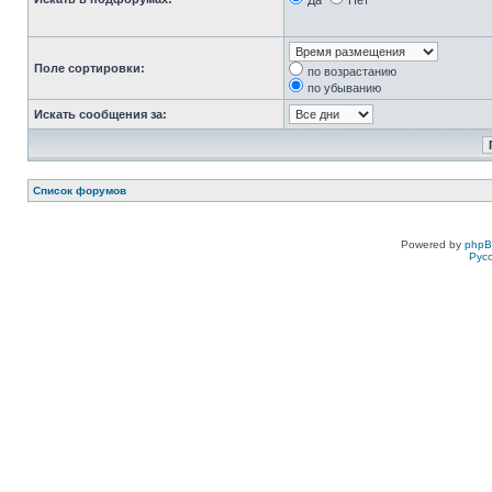
Да
Нет
Поле сортировки:
по возрастанию
по убыванию
Искать сообщения за:
Список форумов
Powered by
php
Рус