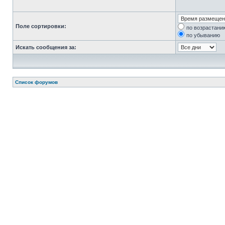
Поле сортировки:
по возрастани
по убыванию
Искать сообщения за:
Список форумов