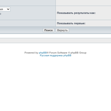
Показывать результаты как:
ю
Показывать первые:
Powered by
phpBB
® Forum Software © phpBB Group
Русская поддержка phpBB