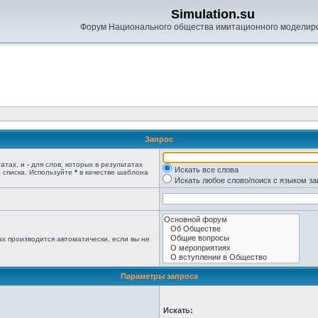
Simulation.su
Форум Национального общества имитационного моделир
Запрос
татах, и
-
для слов, которых в результатах
Искать все слова
 списка. Используйте
*
в качестве шаблона
Искать любое слово/поиск с языком з
х производится автоматически, если вы не
Параметры запроса
Искать: