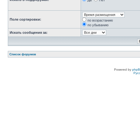
Да
Нет
Поле сортировки:
по возрастанию
по убыванию
Искать сообщения за:
Список форумов
Powered by
php
Рус