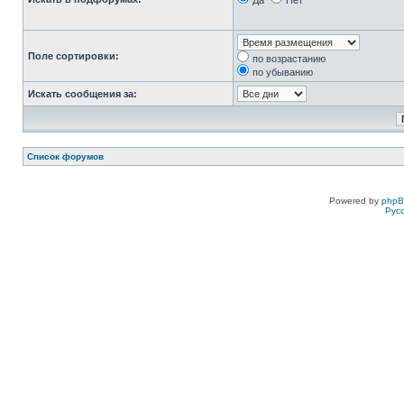
Да
Нет
Поле сортировки:
по возрастанию
по убыванию
Искать сообщения за:
Список форумов
Powered by
php
Рус