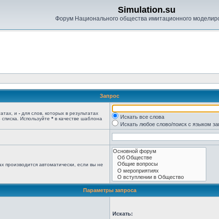
Simulation.su
Форум Национального общества имитационного моделир
Запрос
татах, и
-
для слов, которых в результатах
Искать все слова
 списка. Используйте
*
в качестве шаблона
Искать любое слово/поиск с языком з
х производится автоматически, если вы не
Параметры запроса
Искать: