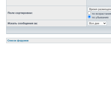
Поле сортировки:
по возрастани
по убыванию
Искать сообщения за:
Список форумов