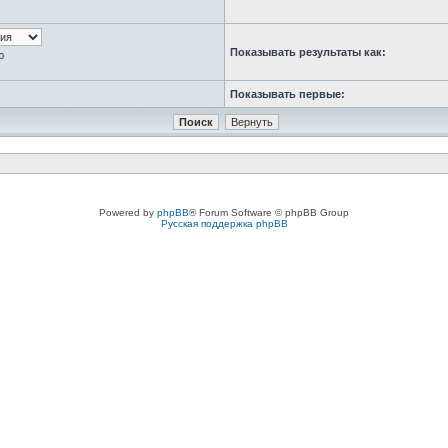
Показывать результаты как:
ю
Показывать первые:
Powered by
phpBB
® Forum Software © phpBB Group
Русская поддержка phpBB