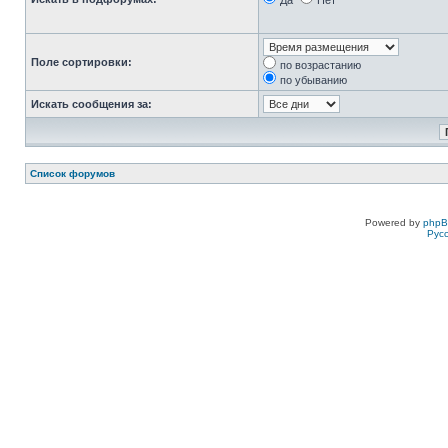
Да
Нет
Поле сортировки:
по возрастанию
по убыванию
Искать сообщения за:
Список форумов
Powered by
php
Рус