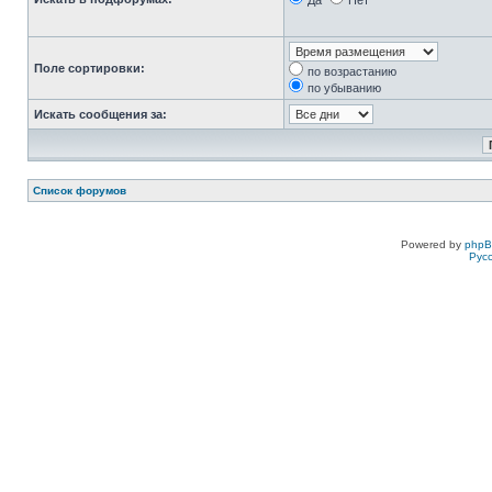
Да
Нет
Поле сортировки:
по возрастанию
по убыванию
Искать сообщения за:
Список форумов
Powered by
php
Рус