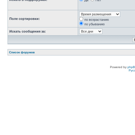
Да
Нет
Поле сортировки:
по возрастанию
по убыванию
Искать сообщения за:
Список форумов
Powered by
php
Рус