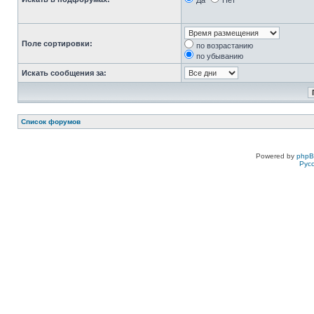
Да
Нет
Поле сортировки:
по возрастанию
по убыванию
Искать сообщения за:
Список форумов
Powered by
php
Рус