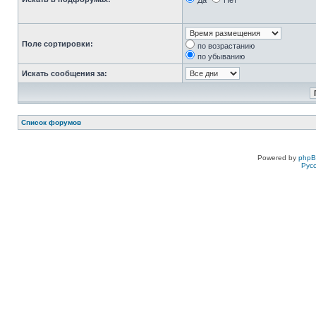
Да
Нет
Поле сортировки:
по возрастанию
по убыванию
Искать сообщения за:
Список форумов
Powered by
php
Рус