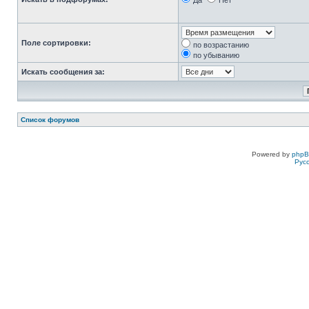
Да
Нет
Поле сортировки:
по возрастанию
по убыванию
Искать сообщения за:
Список форумов
Powered by
php
Рус