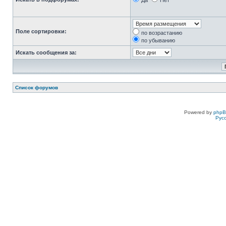
Да
Нет
Поле сортировки:
по возрастанию
по убыванию
Искать сообщения за:
Список форумов
Powered by
php
Рус