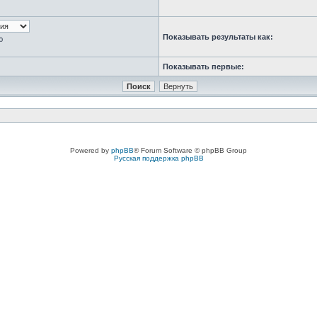
Показывать результаты как:
ю
Показывать первые:
Powered by
phpBB
® Forum Software © phpBB Group
Русская поддержка phpBB