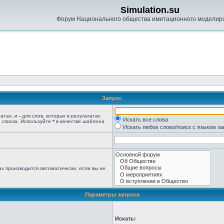
Simulation.su
Форум Национального общества имитационного моделир
Запрос
татах, и
-
для слов, которых в результатах
Искать все слова
 списка. Используйте
*
в качестве шаблона
Искать любое слово/поиск с языком з
х производится автоматически, если вы не
Параметры запроса
Искать: