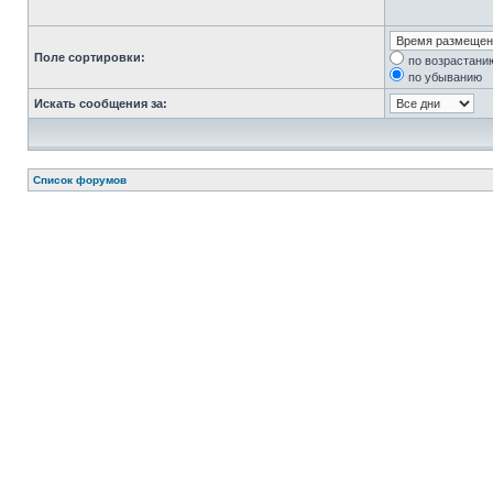
Поле сортировки:
по возрастани
по убыванию
Искать сообщения за:
Список форумов