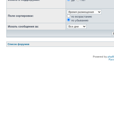
Да
Нет
Поле сортировки:
по возрастанию
по убыванию
Искать сообщения за:
Список форумов
Powered by
php
Рус