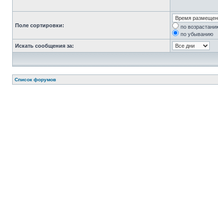
Поле сортировки:
по возрастани
по убыванию
Искать сообщения за:
Список форумов