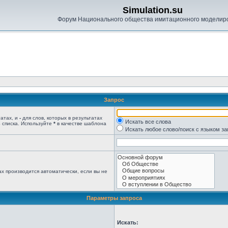
Simulation.su
Форум Национального общества имитационного моделир
Запрос
татах, и
-
для слов, которых в результатах
Искать все слова
 списка. Используйте
*
в качестве шаблона
Искать любое слово/поиск с языком з
х производится автоматически, если вы не
Параметры запроса
Искать: