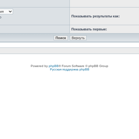
Показывать результаты как:
ю
Показывать первые:
Powered by
phpBB
® Forum Software © phpBB Group
Русская поддержка phpBB