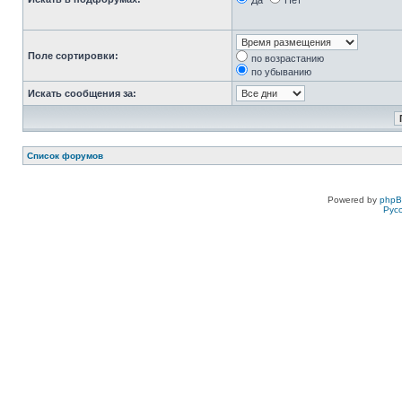
Да
Нет
Поле сортировки:
по возрастанию
по убыванию
Искать сообщения за:
Список форумов
Powered by
php
Рус