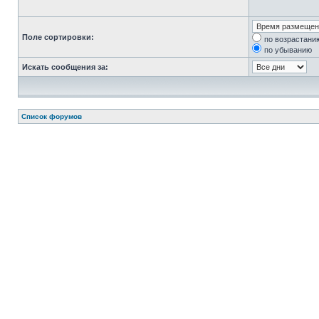
Поле сортировки:
по возрастани
по убыванию
Искать сообщения за:
Список форумов