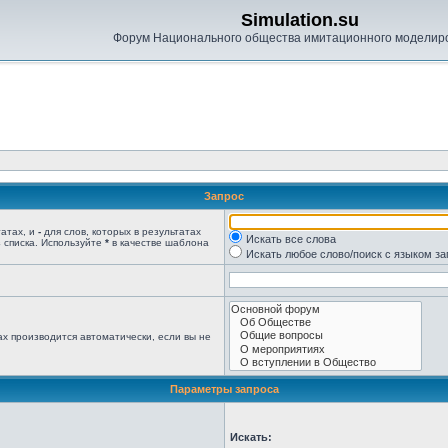
Simulation.su
Форум Национального общества имитационного моделир
Запрос
татах, и
-
для слов, которых в результатах
Искать все слова
 списка. Используйте
*
в качестве шаблона
Искать любое слово/поиск с языком з
х производится автоматически, если вы не
Параметры запроса
Искать: