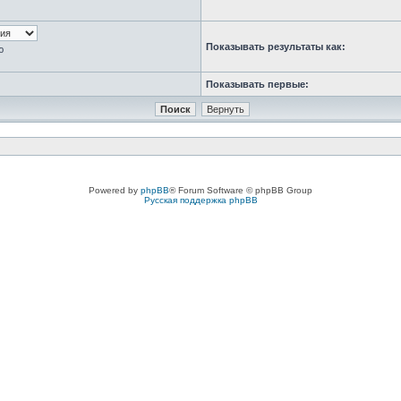
Показывать результаты как:
ю
Показывать первые:
Powered by
phpBB
® Forum Software © phpBB Group
Русская поддержка phpBB