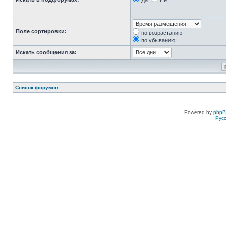
Да
Нет
Поле сортировки:
по возрастанию
по убыванию
Искать сообщения за:
Список форумов
Powered by
php
Рус