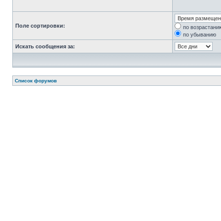
Поле сортировки:
по возрастани
по убыванию
Искать сообщения за:
Список форумов