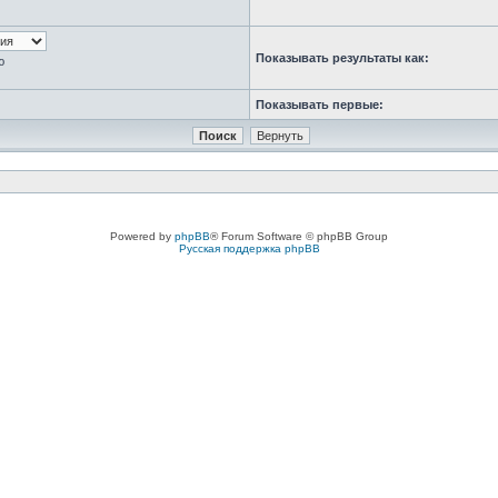
Показывать результаты как:
ю
Показывать первые:
Powered by
phpBB
® Forum Software © phpBB Group
Русская поддержка phpBB