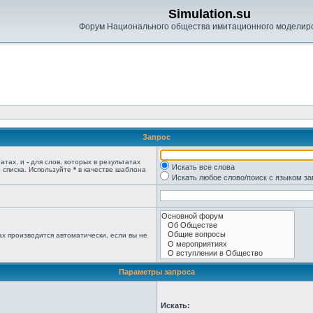
Simulation.su
Форум Национального общества имитационного моделир
Запрос
татах, и
-
для слов, которых в результатах
Искать все слова
 списка. Используйте
*
в качестве шаблона
Искать любое слово/поиск с языком з
х производится автоматически, если вы не
Параметры запроса
Искать: