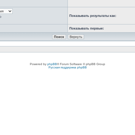
Показывать результаты как:
ю
Показывать первые:
Powered by
phpBB
® Forum Software © phpBB Group
Русская поддержка phpBB