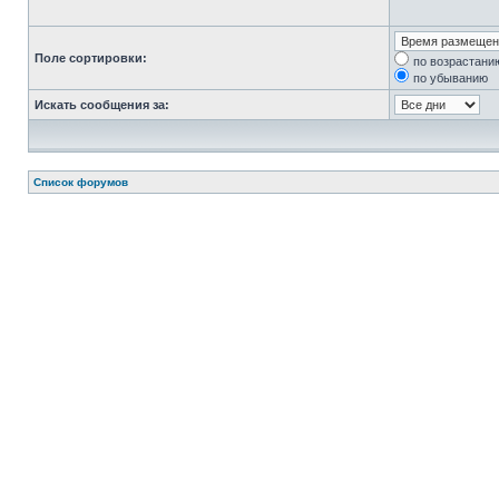
Поле сортировки:
по возрастани
по убыванию
Искать сообщения за:
Список форумов