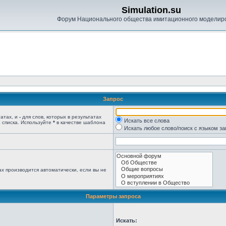
Simulation.su
Форум Национального общества имитационного моделир
Запрос
татах, и
-
для слов, которых в результатах
Искать все слова
 списка. Используйте
*
в качестве шаблона
Искать любое слово/поиск с языком з
х производится автоматически, если вы не
Параметры запроса
Искать: