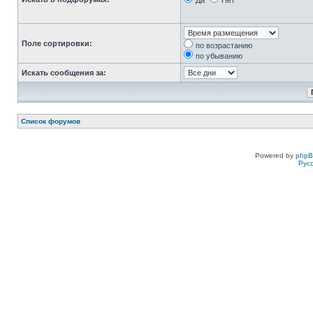
Да
Нет
Поле сортировки:
по возрастанию
по убыванию
Искать сообщения за:
Список форумов
Powered by
php
Рус