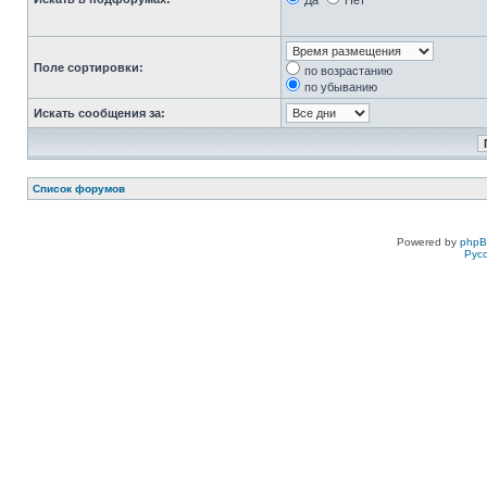
Да
Нет
Поле сортировки:
по возрастанию
по убыванию
Искать сообщения за:
Список форумов
Powered by
php
Рус