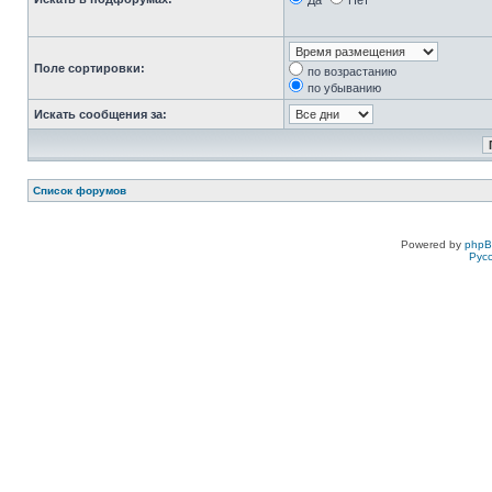
Да
Нет
Поле сортировки:
по возрастанию
по убыванию
Искать сообщения за:
Список форумов
Powered by
php
Рус