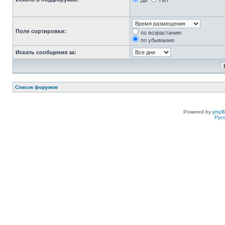
Да
Нет
Поле сортировки:
по возрастанию
по убыванию
Искать сообщения за:
Список форумов
Powered by
php
Рус