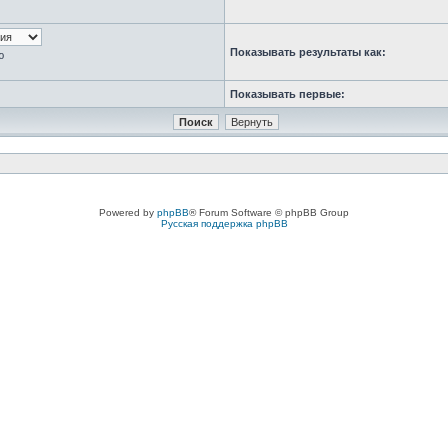
Показывать результаты как:
ю
Показывать первые:
Powered by
phpBB
® Forum Software © phpBB Group
Русская поддержка phpBB