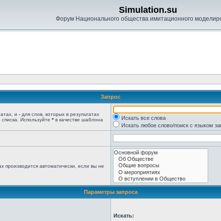
Simulation.su
Форум Национального общества имитационного моделир
Запрос
татах, и
-
для слов, которых в результатах
Искать все слова
 списка. Используйте
*
в качестве шаблона
Искать любое слово/поиск с языком з
х производится автоматически, если вы не
Параметры запроса
Искать: