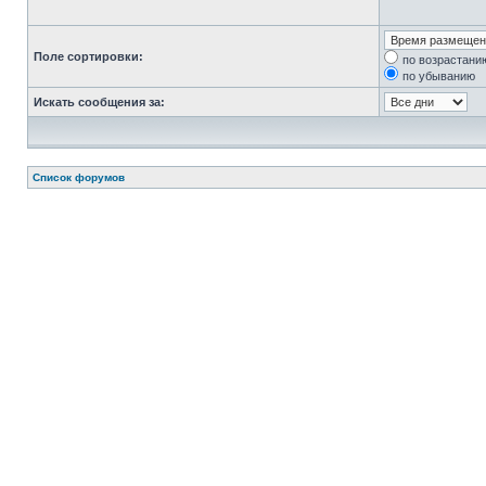
Поле сортировки:
по возрастани
по убыванию
Искать сообщения за:
Список форумов