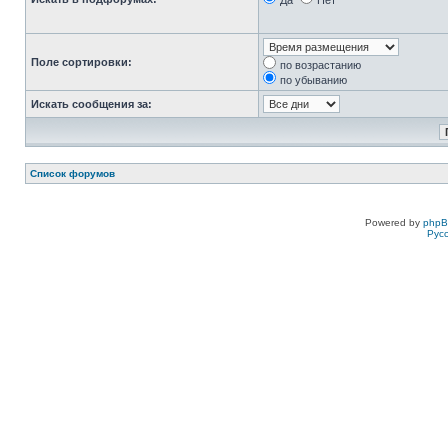
Да
Нет
Поле сортировки:
по возрастанию
по убыванию
Искать сообщения за:
Список форумов
Powered by
php
Рус