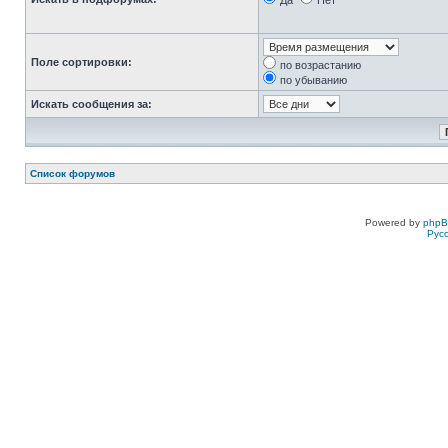
Да
Нет
Поле сортировки:
по возрастанию
по убыванию
Искать сообщения за:
Список форумов
Powered by
php
Рус