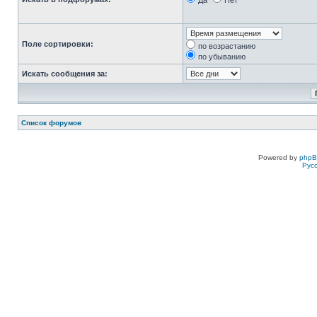
Да
Нет
Поле сортировки:
по возрастанию
по убыванию
Искать сообщения за:
Список форумов
Powered by
php
Рус