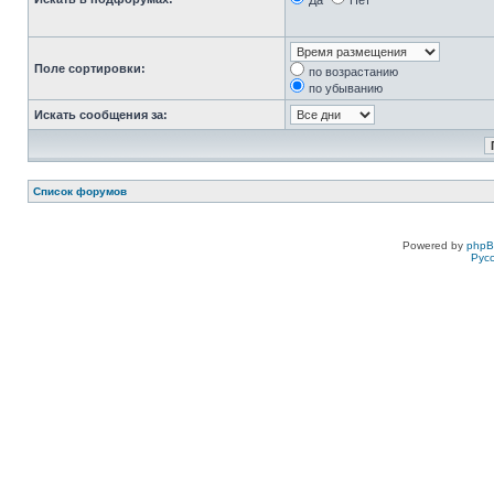
Да
Нет
Поле сортировки:
по возрастанию
по убыванию
Искать сообщения за:
Список форумов
Powered by
php
Рус