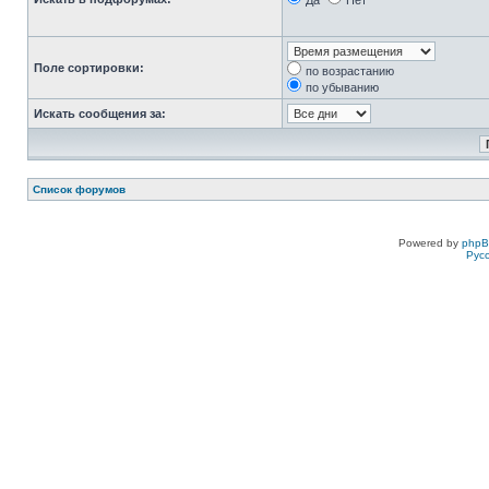
Да
Нет
Поле сортировки:
по возрастанию
по убыванию
Искать сообщения за:
Список форумов
Powered by
php
Рус