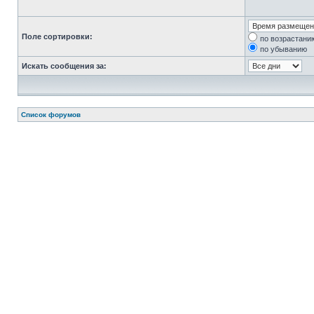
Поле сортировки:
по возрастани
по убыванию
Искать сообщения за:
Список форумов