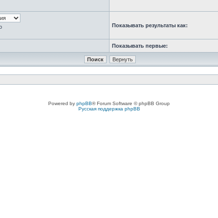
Показывать результаты как:
ю
Показывать первые:
Powered by
phpBB
® Forum Software © phpBB Group
Русская поддержка phpBB