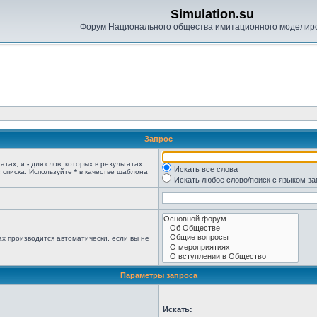
Simulation.su
Форум Национального общества имитационного моделир
Запрос
татах, и
-
для слов, которых в результатах
Искать все слова
 списка. Используйте
*
в качестве шаблона
Искать любое слово/поиск с языком з
х производится автоматически, если вы не
Параметры запроса
Искать: