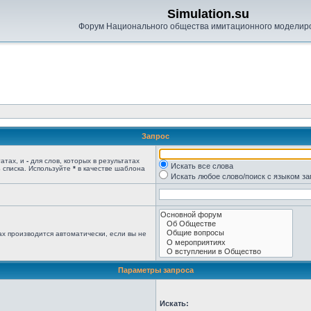
Simulation.su
Форум Национального общества имитационного моделир
Запрос
татах, и
-
для слов, которых в результатах
Искать все слова
 списка. Используйте
*
в качестве шаблона
Искать любое слово/поиск с языком з
х производится автоматически, если вы не
Параметры запроса
Искать: