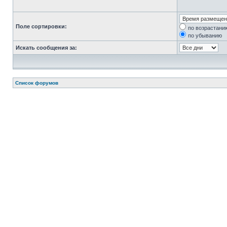
Поле сортировки:
по возрастани
по убыванию
Искать сообщения за:
Список форумов