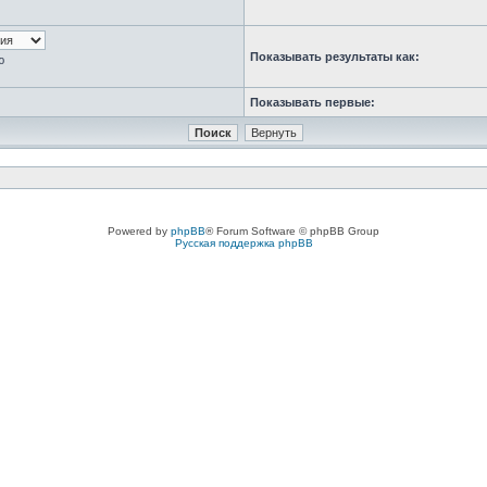
Показывать результаты как:
ю
Показывать первые:
Powered by
phpBB
® Forum Software © phpBB Group
Русская поддержка phpBB