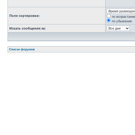
Поле сортировки:
по возрастани
по убыванию
Искать сообщения за:
Список форумов