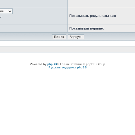
Показывать результаты как:
ю
Показывать первые:
Powered by
phpBB
® Forum Software © phpBB Group
Русская поддержка phpBB