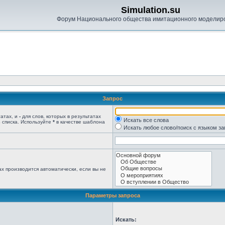
Simulation.su
Форум Национального общества имитационного моделир
Запрос
татах, и
-
для слов, которых в результатах
Искать все слова
 списка. Используйте
*
в качестве шаблона
Искать любое слово/поиск с языком з
х производится автоматически, если вы не
Параметры запроса
Искать: